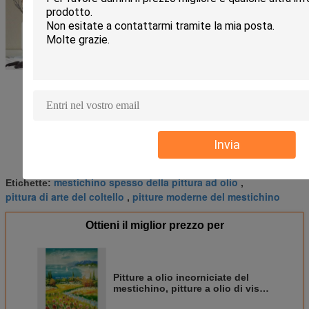
Invia
mestichino spesso della pittura ad olio
Etichette:
,
pittura di arte del coltello
pitture moderne del mestichino
,
Ottieni il miglior prezzo per
Pitture a olio incorniciate del
mestichino, pitture a olio di vista
sul mare per la decorazione