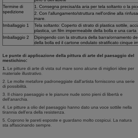
Termine di
1. Consegna precisa/da aria per tela soltanto o la picc
spedizione
2. Con l'allungamento/struttura nell'ordine alla rinfu
mare.
Imballaggio 1
Tela soltanto: Coperto di strato di plastica sottile, a
plastica, un film impermeabile della bolla e una carta 
Imballaggio 2
Dipingendo con la struttura della barra/ornamento dell
della bolla ed il cartone ondulato stratificato cinque im
Le punte di applicazione della pittura di arte del paesaggio del
mestichino:
1.
Le pitture di arte di vista sul mare sono alcune di migliori idee per
materiale illustrativo.
2. Le molte metafore padroneggiate dall'artista forniscono una serie
di possibilità.
3. Il chiaro paesaggio e le pianure nude sono pieni di libertà e
dell'anarchia.
4. Le pitture a olio del paesaggio hanno dato una voce sottile nella
tirannia dell'era della resistenza.
5. Coprono le pareti esposte e guardano molto cospicui. La natura
sta affascinando sempre.