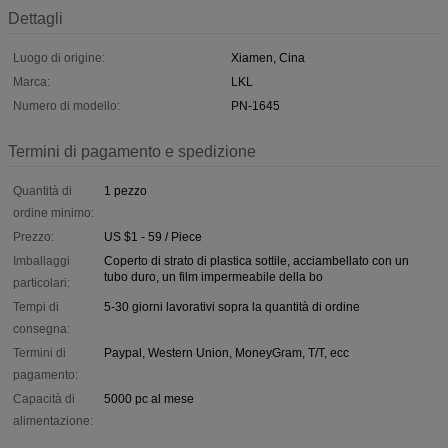
Dettagli
Luogo di origine:
Xiamen, Cina
Marca:
LKL
Numero di modello:
PN-1645
Termini di pagamento e spedizione
Quantità di
1 pezzo
ordine minimo:
Prezzo:
US $1 - 59 / Piece
Imballaggi
Coperto di strato di plastica sottile, acciambellato con un
tubo duro, un film impermeabile della bo
particolari:
Tempi di
5-30 giorni lavorativi sopra la quantità di ordine
consegna:
Termini di
Paypal, Western Union, MoneyGram, T/T, ecc
pagamento:
Capacità di
5000 pc al mese
alimentazione: