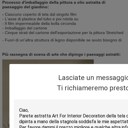
Processo d'imballaggio della pittura a olio astratta di
paesaggio del giardino:
-
Ciascuno coperto di tela dal singolo film
- L'asse di plastica del tubo e poi rotola su
- Il film impermeabile della bolla circonda
- Imballaggio del cartone
- Cinque strati del cartone dell'esportazione per la pittura Stretched
- Fuori di un'altra struttura di legno disponibile se avuto bisogno di.
Più rassegna di scena di arte che dipinge i paesaggi astratti:
Lasciate un messaggi
Ti richiameremo presto