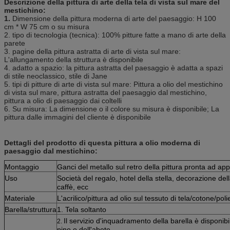
Descrizione della pittura di arte della tela di vista sul mare del
mestichino:
1.
Dimensione della
pittura
moderna di arte
del
paesaggio: H 100
cm * W 75 cm o su misura
2. tipo di tecnologia (tecnica): 100% pitture fatte a mano di arte della
parete
3. pagine della
pittura
astratta di arte
di
vista sul mare:
L'allungamento della struttura è disponibile
4. adatto a spazio:
la pittura
astratta
del
paesaggio è adatta a spazi
di stile neoclassico, stile di Jane
5. tipi di
pitture
di arte
di
vista sul mare:
Pittura a olio del mestichino
di
vista sul mare
, pittura astratta del paesaggio dal mestichino,
pittura a olio di paesaggio dai coltelli
6.
Su misura: La dimensione o il colore su misura è disponibile; La
pittura dalle immagini del cliente è disponibile
Dettagli del prodotto di questa pittura a olio moderna di
paesaggio dal mestichino:
Montaggio
Ganci del metallo sul retro della pittura pronta ad a
Uso
Società del regalo, hotel della stella, decorazione del
caffè, ecc
Materiale
L'acrilico/pittura ad olio sul tessuto di tela/cotone/pol
Barella/struttura
1. Tela soltanto
Il servizio d'inquadramento della barella è disponibil
2.
pino o dell'abete