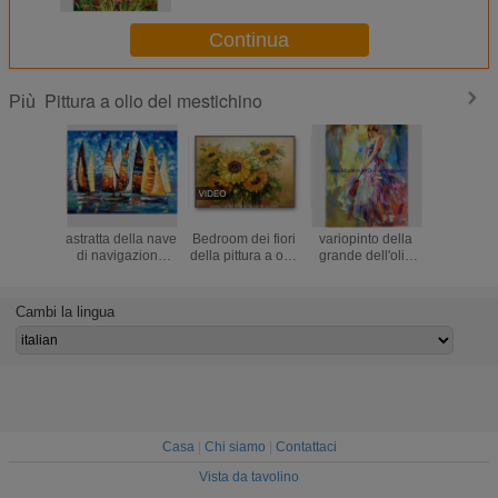
moderna
Continua
Pittura a olio del mestichino
Più
Pittura a olio
Parete Art For
Estratto femminile
Pittura 
astratta della nave
Bedroom dei fiori
variopinto della
incornici
di navigazione
della pittura a olio
grande dell'olio
mestichi
tramite il
del mestichino del
del mestichino
tela, estr
mestichino/la
girasole
della pittura a olio
Painti
pittura a olio
tela spessa della
Umbrella
Cambi la lingua
spessa dipinta a
donna
mano
Casa
|
Chi siamo
|
Contattaci
Vista da tavolino