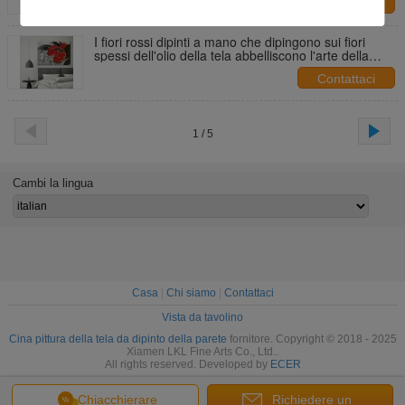
Contattaci
I fiori rossi dipinti a mano che dipingono sui fiori
spessi dell'olio della tela abbelliscono l'arte della
parete della pittura a olio per la decorazione
Contattaci
domestica interna
1 / 5
Cambi la lingua
Casa
|
Chi siamo
|
Contattaci
Vista da tavolino
Cina pittura della tela da dipinto della parete
fornitore. Copyright © 2018 - 2025
Xiamen LKL Fine Arts Co., Ltd..
All rights reserved. Developed by
ECER
Chiacchierare
Richiedere un