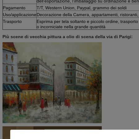
dell'esportazione, l'imballaggio su ordinazione è be
Pagamento
T/T, Western Union, Paypal, grammo dei soldi
Uso/applicazione
Decorazione della Camera, appartamenti, ristoranti, u
Trasporto
Esprima per tela soltanto e piccolo ordine, trasporto
o incorniciate nella grande quantità
Più scene di vecchia pittura a olio di scena della via di Parigi: