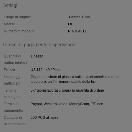
Dettagli
Luogo di origine:
Xiamen, Cina
Marca:
LKL
Numero di modello:
PR-104811
Termini di pagamento e spedizione
Quantità di
1 pezzo
ordine minimo:
Prezzo:
US $12 - 49 / Piece
Imballaggi
Coperto di strato di plastica sottile, acciambellato con un
tubo duro, un film impermeabile della bo
particolari:
Tempi di
5-7 giorni lavorativi sopra la quantità di ordine
consegna:
Termini di
Paypal, Western Union, MoneyGram, T/T, ecc
pagamento:
Capacità di
500 PCS al mese
alimentazione: