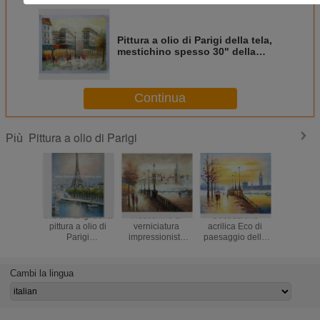
Pittura a olio di Parigi della tela,
mestichino spesso 30" della
pittura ad olio X 40" 36" X 48"
Continua
Pittura a olio di Parigi
Più
Via di Parigi della
Mestichino di
Costruzione
Pittura a 
pittura a olio di
verniciatura
acrilica Eco di
coltello de
Parigi
impressionista
paesaggio della
della pittu
dell'impressione
variopinto Jane
pittura a olio
di Pari
che allunga
Style del
dipinta a mano di
paesaggio
l'ufficio Deco del
paesaggio della
Parigi amichevole
via su 
Cambi la lingua
pannello di
via di Parigi
per la parete
pagina una
Deco