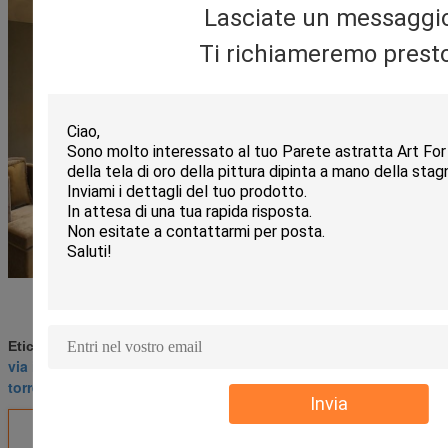
Lasciate un messaggi
Ti richiameremo presto
pittura di Parigi in bianco e nero
Etichette:
,
via impressionista di Parigi della pittura
,
torre Eiffel della pittura a olio di Parigi
Invia
Ottieni il miglior prezzo per