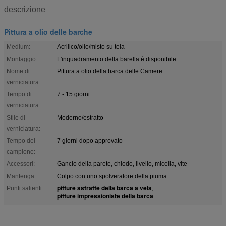
descrizione
Pittura a olio delle barche
Medium:
Acrilico/olio/misto su tela
Montaggio:
L'inquadramento della barella è disponibile
Nome di
Pittura a olio della barca delle Camere
verniciatura:
Tempo di
7 - 15 giorni
verniciatura:
Stile di
Moderno/estratto
verniciatura:
Tempo del
7 giorni dopo approvato
campione:
Accessori:
Gancio della parete, chiodo, livello, micella, vite
Mantenga:
Colpo con uno spolveratore della piuma
pitture astratte della barca a vela
Punti salienti:
,
pitture impressioniste della barca