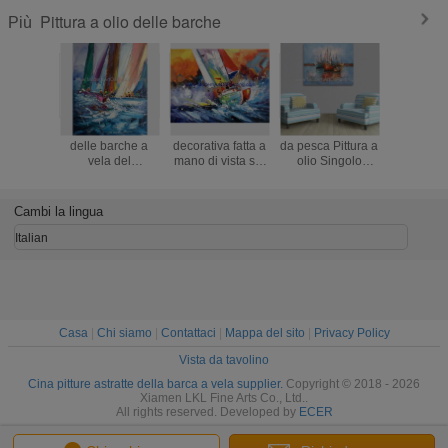
Pittura a olio delle barche
Più
Pitture astratte
Pittura a olio
Sun Rise Barche
Decora
delle barche a
decorativa fatta a
da pesca Pittura a
domestic
vela del
mano di vista sul
olio Singolo
in mare Di
mestichino, arte
mare dal coltello
pannello Astratto
olio 40
spessa dipinta a
per la
Wall Art
Dipinto 
mano della tela
decorazione
Cambi la lingua
dell'olio
domestica
Italian
Casa
|
Chi siamo
|
Contattaci
|
Mappa del sito
|
Privacy Policy
Vista da tavolino
Cina pitture astratte della barca a vela supplier.
Copyright © 2018 - 2026
Xiamen LKL Fine Arts Co., Ltd..
All rights reserved. Developed by
ECER