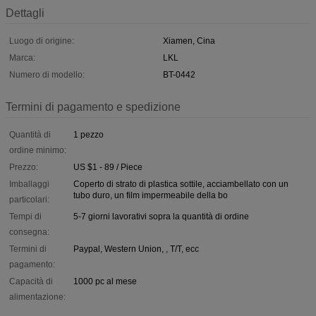
Dettagli
Luogo di origine:
Xiamen, Cina
Marca:
LKL
Numero di modello:
BT-0442
Termini di pagamento e spedizione
Quantità di
1 pezzo
ordine minimo:
Prezzo:
US $1 - 89 / Piece
Imballaggi
Coperto di strato di plastica sottile, acciambellato con un
tubo duro, un film impermeabile della bo
particolari:
Tempi di
5-7 giorni lavorativi sopra la quantità di ordine
consegna:
Termini di
Paypal, Western Union, , T/T, ecc
pagamento:
Capacità di
1000 pc al mese
alimentazione: