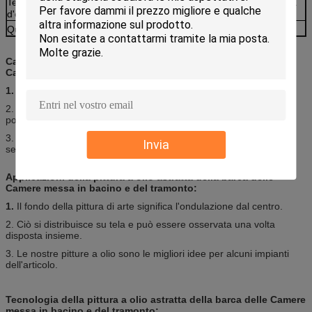
Termine
15-25 giorni dopo il campione approvato (dipenda
d'esecuzione
dal qty di ordine)
Qualità
Buone accuratezza e somiglianza
Caratteristiche della pittura a olio astratta della barca delle
Camere messa in bacino e del tramonto:
1.
La riflessione della luce interna produce i colori differenti.
2. Molte metafore che gli artisti afferrano fornisce una serie di
possibilità.
3. I cambiamenti sovrapposti di struttura da giallo a rosso e
Invia
sembrare luminosi.
Applicazioni della pittura a olio astratta della barca delle
Camere messa in bacino e del tramonto:
1.
Il fondo della pittura di arte significa l'ondulazione dal centro.
2. Ciò si distribuisce su tela e può essere osservata una volta
disposta insieme.
3. Le nostre pitture a olio sono le migliori idee per alcuni impianti
dell'articolo.
Tecnologia della pittura a olio astratta della barca delle Camere
messa in bacino e del tramonto: