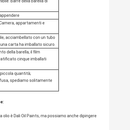
bile. Barre della barella di
d appendere
a Camera, appartamenti e
tile, acciambellato con un tubo
e una carta ha imballato sicuro.
 della barella, il film
atificato cinque imballati
 piccola quantità;
rinfusa, spediamo solitamente
e:
 olio è Dali Oil Paints, ma possiamo anche dipingere