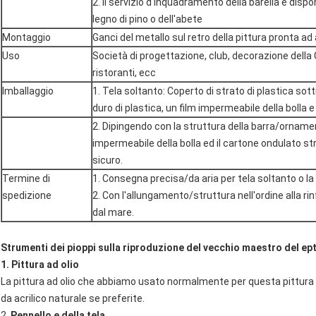
2.
Il servizio d'inquadramento della barella è disponi
legno di pino o dell'abete
Montaggio
Ganci del metallo sul retro della pittura pronta a
Uso
Società di progettazione, club, decorazione dell
ristoranti, ecc
Imballaggio
1. Tela soltanto: Coperto di strato di plastica sot
duro di plastica, un film impermeabile della bolla 
2. Dipingendo con la struttura della barra/ornamento
impermeabile della bolla ed il cartone ondulato str
sicuro.
Termine di
1. Consegna precisa/da aria per tela soltanto o la
spedizione
2. Con l'allungamento/struttura nell'ordine alla 
dal mare.
Strumenti dei pioppi sulla riproduzione del vecchio maestro del ept
1. Pittura ad olio
La pittura ad olio che abbiamo usato normalmente per questa pittura a
da acrilico naturale se preferite.
2.
Pennello e della tela