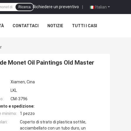
Richiedere un preventivo
|
Italian
Ricerca
TÀ
CONTATTACI
NOTIZIE
TUTTI I CASI
r
ude Monet Oil Paintings Old Master
Xiamen, Cina
LKL
o:
CM-3796
nto e spedizione:
e minimo:
1 pezzo
lari:
Coperto di strato di plastica sottile,
acciambellato con un tubo duro, un