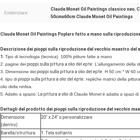
Claude Monet Oil Paintings classico neo
,
C
Evidenziare:
50cmx60cm Claude Monet Oil Paintings
Claude Monet Oil Paintings Poplars fatto a mano sulla riproduzion
Descrizione dei pioppi sulla riproduzione del vecchio maestro del 
1.
Tipo di tecnologia (tecnica): 100% pitture fatte a mano
2. pagine dei
pioppi sulla pittura a olio del epte
: L'allungamento della st
3.
Dimensione dei
pioppi sulla pittura a olio del epte
: H 50 cm * W 60 c
4. tipo di
pioppi sulla pittura a olio del epte
: repliche matrici della pittur
olio della ninfea.
5.
Adatto a spazio:
La pittura a olio di
Claude Monet
è adatta a spazi di 
Dettagli del prodotto dei pioppi sulla riproduzione del vecchio mae
Dimensione
20" x 24" o personalizzare
(dentro)
Barella/struttura
1. Tela soltanto