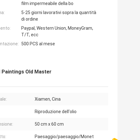
film impermeabile della bo
na:
5-25 giorni lavorativi sopra la quantità
di ordine
ento:
Paypal, Western Union, MoneyGram,
T/T, ecc
entazione:
500 PCS al mese
l Paintings Old Master
ale:
Xiamen, Cina
Riproduzione dell'olio
sione:
50 cm x 60 cm
to:
Paesaggio/paesaggio/Monet