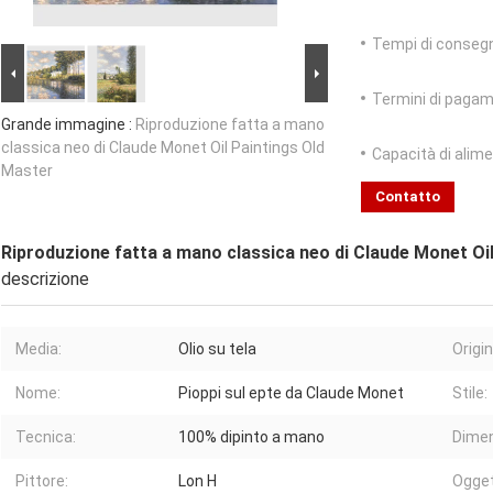
Tempi di conseg
Termini di pagam
Grande immagine :
Riproduzione fatta a mano
classica neo di Claude Monet Oil Paintings Old
Capacità di alim
Master
Contatto
Riproduzione fatta a mano classica neo di Claude Monet Oi
descrizione
Media:
Olio su tela
Origin
Nome:
Pioppi sul epte da Claude Monet
Stile:
Tecnica:
100% dipinto a mano
Dimen
Pittore:
Lon H
Ogget