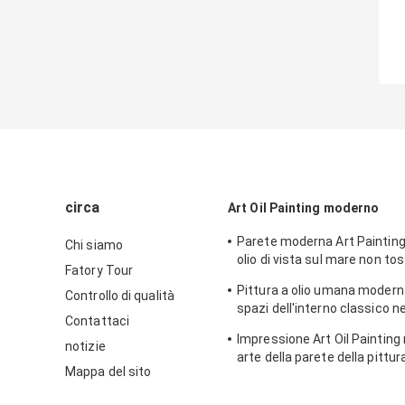
circa
Art Oil Painting moderno
Parete moderna Art Paintings
Chi siamo
olio di vista sul mare non to
Fatory Tour
l'ornamento della Camera
Pittura a olio umana modern
Controllo di qualità
spazi dell'interno classico ne
Contattaci
casa di stile
Impressione Art Oil Painting
notizie
arte della parete della pittura
Mappa del sito
via di Parigi su tela