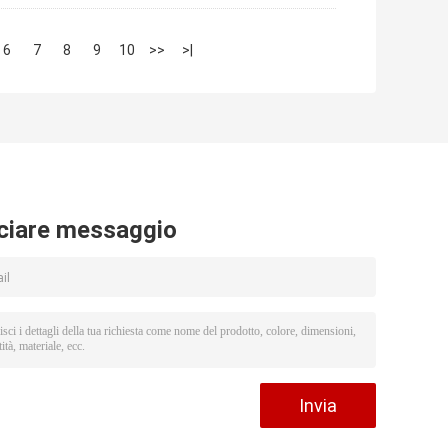
6
7
8
9
10
>>
>|
ciare messaggio