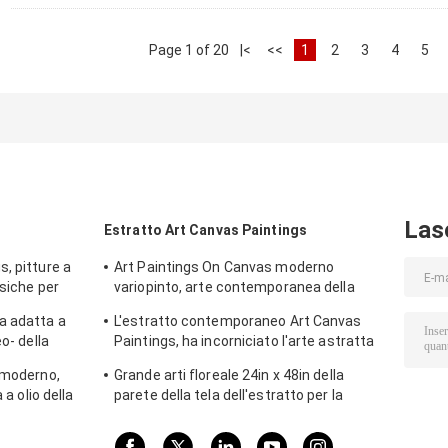
Page 1 of 20
|<
<<
1
2
3
4
5
Las
Estratto Art Canvas Paintings
, pitture a
Art Paintings On Canvas moderno
ssiche per
variopinto, arte contemporanea della
parete della tela
a adatta a
L'estratto contemporaneo Art Canvas
o- della
Paintings, ha incorniciato l'arte astratta
della tela
 moderno,
Grande arti floreale 24in x 48in della
 a olio della
parete della tela dell'estratto per la
decorazione domestica interna