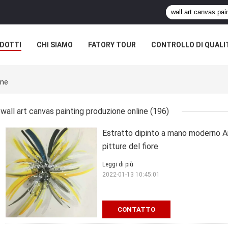
DOTTI
CHI SIAMO
FATORY TOUR
CONTROLLO DI QUALI
ine
wall art canvas painting produzione online
(196)
Estratto dipinto a mano moderno Ar
pitture del fiore
Leggi di più
2022-01-13 10:45:01
CONTATTO