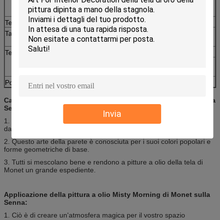
impermeabile e cinque della bolla hanno
messo a strati il cartone ondulato.
Tempo del campione
Una settimana
Tassa del campione
Fatto pagare e ritornato quando ordine alla
rinfusa
Termine di consegna
Quantità meno di 200 pc: 3-4 settimane
Per gli ordini del contenitore, sarà citato
basato sul volume di ordine
Politica di sconto
Ordini più di 10 pezzi
Caratteristiche della pittura a olio Misty Morning di Monet sulla
Senna:
Invia
1. protegga le opere d'arte con le pitture che proteggono gli animali
dai raggi ultravioletti
2. Questo arte della parete è conosciuta per i suoi colori popolari e
forme geometriche di base.
3. Tutti si mescolano bene e rendono a pitture a olio della tela di
Monet un grande espediente.
Applicazione della pittura a olio Misty Morning di Monet sulla
Senna:
1. Ciò è di creare un'atmosfera magica per il vostro spazio