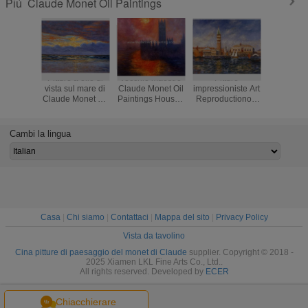
Claude Monet Oil Paintings
Più
Pitture a olio di
Vecchio maestro
Pitture
Riproduzi
vista sul mare di
Claude Monet Oil
impressioniste Art
Claude 
Claude Monet Oil
Paintings Houses
Reproductionon
Nature Pa
Paintings
della pittura del
Canvas Doges
Lands
Reproduction
Parlamento
Palace Venezia di
Artwork s
Sunrise di
dipinto a mano
Renoir
Cambi la lingua
impressionismo
Casa
|
Chi siamo
|
Contattaci
|
Mappa del sito
|
Privacy Policy
Vista da tavolino
Cina pitture di paesaggio del monet di Claude
supplier. Copyright © 2018 -
2025 Xiamen LKL Fine Arts Co., Ltd..
All rights reserved. Developed by
ECER
Chiacchierare