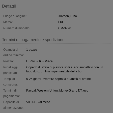
Dettagli
Luogo di origine:
Xiamen, Cina
Marca:
LKL
Numero di modello:
CM-3790
Termini di pagamento e spedizione
Quantità di
1 pezzo
ordine minimo:
Prezzo:
US $45 - 65 / Piece
Imballaggi
Coperto di strato di plastica sottile, acciambellato con un
tubo duro, un film impermeabile della bo
particolari:
Tempi di
5-25 giorni lavorativi sopra la quantità di ordine
consegna:
Termini di
Paypal, Western Union, MoneyGram, T/T, ecc
pagamento:
Capacità di
500 PCS al mese
alimentazione: