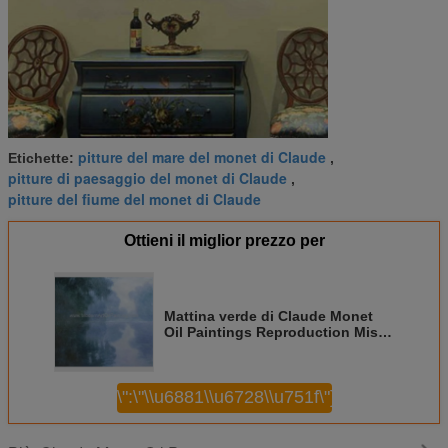
pitture del mare del monet di Claude
Etichette:
,
pitture di paesaggio del monet di Claude
,
pitture del fiume del monet di Claude
Ottieni il miglior prezzo per
Mattina verde di Claude Monet
Oil Paintings Reproduction Misty
sulla Senna
\",\"username\":\"\\u6881\\u6728\\u751f\"}");'>
Continua