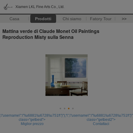
Xiamen LKL Fine Arts Co., Ltd.
Casa
Prodotti
Chi siamo
Fatory Tour
>>
Mattina verde di Claude Monet Oil Paintings
Reproduction Misty sulla Senna
",\"username\":\"\\u6881\\u6728\\u751f\"}");'
\",\"username\":\"\\u6881\\u6728\\u751f\"}")
class="getbest">
class="getbest2">
Miglior prezzo
Contattaci