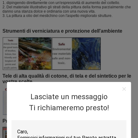
1. dipingendo direttamente con un'espressività di aumento del coltello.
2. Del materiale illustrativo gli strati della pittura della forma parzialmente che
danno una stanza dolce e ordinaria con una nuova vita.
3. La pittura a olio del mestichino con l'aspetto migliorato strutture.
Strumenti di verniciatura e protezione dell'ambiente
Tele di alta qualità di cotone, di tela e del sintetico per le
vostre scelte
Lasciate un messaggio
Ti richiameremo presto!
Processo d'imballaggio (tela sola)