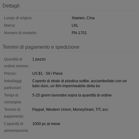
Dettagli
Luogo di origine:
Xiamen, Cina
Marca:
LKL
Numero di modello:
PN-1701
Termini di pagamento e spedizione
Quantità di
1 pezzo
ordine minimo:
Prezzo:
US $1 - 59 / Piece
Imballaggi
Coperto di strato di plastica sottile, acciambellato con un
tubo duro, un film impermeabile della bo
particolari:
Tempi di
5-25 giorni lavorativi sopra la quantità di ordine
consegna:
Termini di
Paypal, Western Union, MoneyGram, T/T, ecc
pagamento:
Capacità di
1000 pc al mese
alimentazione: