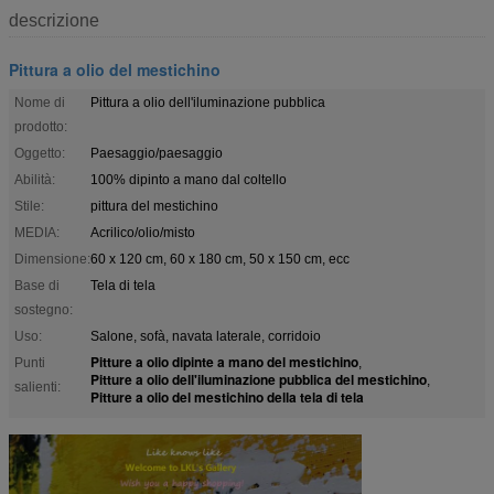
descrizione
Pittura a olio del mestichino
Nome di
Pittura a olio dell'iluminazione pubblica
prodotto:
Oggetto:
Paesaggio/paesaggio
Abilità:
100% dipinto a mano dal coltello
Stile:
pittura del mestichino
MEDIA:
Acrilico/olio/misto
Dimensione:
60 x 120 cm, 60 x 180 cm, 50 x 150 cm, ecc
Base di
Tela di tela
sostegno:
Uso:
Salone, sofà, navata laterale, corridoio
Pitture a olio dipinte a mano del mestichino
Punti
,
Pitture a olio dell'iluminazione pubblica del mestichino
,
salienti:
Pitture a olio del mestichino della tela di tela