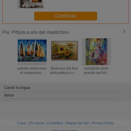
dipinte a mano su tela di tela per
la decorazione
Continua
Pittura a olio del mestichino
Più
Pittura a olio
Parete Art For
Estratto femminile
Pittura 
astratta della nave
Bedroom dei fiori
variopinto della
incornici
di navigazione
della pittura a olio
grande dell'olio
mestichi
tramite il
del mestichino del
del mestichino
tela, estr
mestichino/la
girasole
della pittura a olio
Painti
pittura a olio
tela spessa della
Umbrella
Cambi la lingua
spessa dipinta a
donna
mano
Italian
Casa
|
Chi siamo
|
Contattaci
|
Mappa del sito
|
Privacy Policy
Vista da tavolino