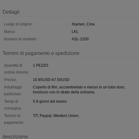
Dettagli
Luogo di origine:
Xiamen, Cina
Marca:
LKL
Numero di modello:
ASL-2200
Termini di pagamento e spedizione
Quantità di
1 PEZZO
ordine minimo:
Prezzo:
10.85USD-67.50USD
Imballaggi
Coperto di film, acciambellato e messo in un tubo duro,
involucro con lo strato della schiuma.
particolari:
Tempi di
5-8 giorni del lavoro
consegna:
Termini di
T/T, Paypal, Western Union,
pagamento:
descrizione