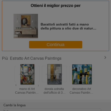
Ottieni il miglior prezzo per
Barattoli astratti fatti a mano
della pittura a olio due di natura
morta su tela per la parete Art
Home Dec del salone
Continua
Estratto Art Canvas Paintings
Più
Confine dipinto a
Decorazione
Estratto
Oro dipi
mano di Art
dorata astratta
decorativo Art
mano di
Canvas Paintings
dell'ufficio di 3D
Canvas Paintings
Canvas Pa
5cm dell'estratto
Art Paintings
Unframed Wall Art
Flow C
del modello per la
Canvas
Oil Painting del
dell'estrat
decorazione
Decorative For
salone
decorazion
Cambi la lingua
pare