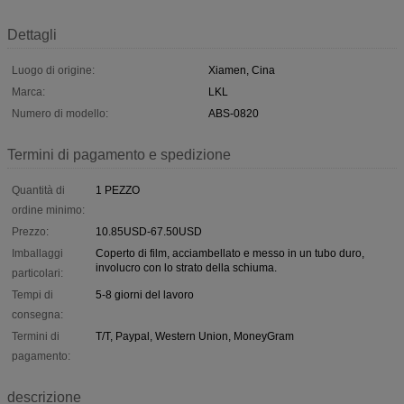
Dettagli
Luogo di origine:
Xiamen, Cina
Marca:
LKL
Numero di modello:
ABS-0820
Termini di pagamento e spedizione
Quantità di
1 PEZZO
ordine minimo:
Prezzo:
10.85USD-67.50USD
Imballaggi
Coperto di film, acciambellato e messo in un tubo duro,
involucro con lo strato della schiuma.
particolari:
Tempi di
5-8 giorni del lavoro
consegna:
Termini di
T/T, Paypal, Western Union, MoneyGram
pagamento:
descrizione