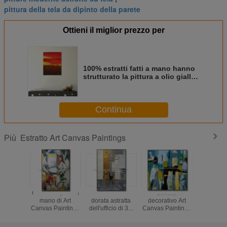
pittura della tela da dipinto della parete
Ottieni il miglior prezzo per
100% estratti fatti a mano hanno
strutturato la pittura a olio gialla
rossa su arte nordica moderna
della parete della tela per la
decorazione interna
Continua
Estratto Art Canvas Paintings
Più
Confine dipinto a
Decorazione
Estratto
Oro dipi
mano di Art
dorata astratta
decorativo Art
mano di
Canvas Paintings
dell'ufficio di 3D
Canvas Paintings
Canvas Pa
5cm dell'estratto
Art Paintings
Unframed Wall Art
Flow C
del modello per la
Canvas
Oil Painting del
dell'estrat